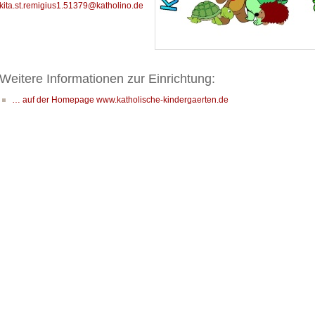
kita.st.remigius1.51379@katholino.de
Weitere Informationen zur Einrichtung:
… auf der Homepage www.katholische-kindergaerten.de