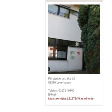
Fürstenbergstraße 10
51379 Leverkusen
Telefon: 02171 49700
E-Mail:
kita.st.remigius1.51379@katholino.de