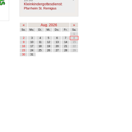
10:00 -
Kleinkindergottesdienst
:
Pfarrheim St. Remigius
«
Aug. 2026
»
So.
Mo.
Di.
Mi.
Do.
Fr.
Sa.
1
2
3
4
5
6
7
8
9
10
11
12
13
14
15
16
17
18
19
20
21
22
23
24
25
26
27
28
29
30
31